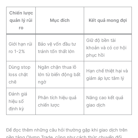
Chiến lược
quản lý rủi
Mục đích
Kết quả mong đợi
ro
Giữ độ bền tài
Giới hạn rủi
Bảo vệ vốn đầu tư
khoản và có cơ hội
ro 1-2%
tránh tổn thất lớn
phục hồi
Dùng stop
Ngăn chặn thua lỗ
Hạn chế thiệt hại và
loss chặt
lớn từ biến động bất
giảm áp lực tâm lý
chẽ
ngờ
Đánh giá
Phân tích hiệu quả
Nâng cao kết quả
hiệu số
chiến lược
giao dịch
định kỳ
Để đọc thêm những câu hỏi thường gặp khi giao dịch trên
nền tảng Olymp Trade, cũng như cách thức chuyển đổi