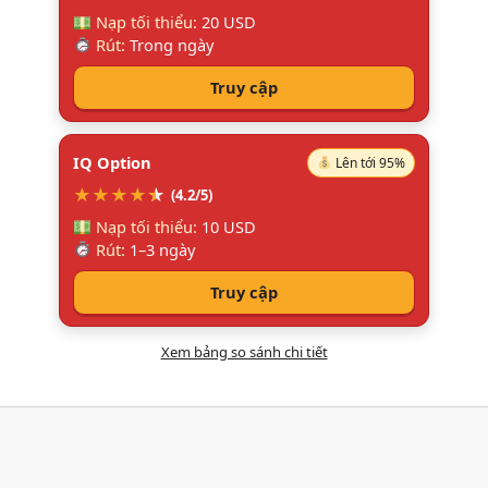
Nạp tối thiểu:
20 USD
Rút:
Trong ngày
Truy cập
IQ Option
Lên tới 95%
★
★
★
★
★
★
(4.2/5)
Nạp tối thiểu:
10 USD
Rút:
1–3 ngày
Truy cập
Xem bảng so sánh chi tiết