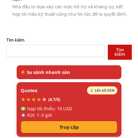
Nhà đầu tư dựa vào các mức hỗ trợ và kháng cự, kết
hợp tín hiệu kỹ thuật cũng như tin tức để ra quyết định.
Tìm kiếm
Tìm
kiếm
So sánh nhanh sàn
Quotex
Lên tới 95%
★
★
★
★
★
★
(4.7/5)
Nạp tối thiểu:
10 USD
Rút:
1–3 giờ
Truy cập