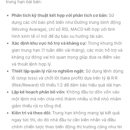
trung hạn bài bản:
Phân tích kỹ thuật kết hợp với phân tích cơ bản:
Sử
dụng các chỉ báo phổ biến như Đường trung bình động
(Moving Average), chỉ số RSI, MACD kết hợp với tình
hình kinh tế vĩ mô để dự báo xu hướng tài sản.
Xác định khu vực hỗ trợ và kháng cự:
Trong khung thời
gian trung hạn (1 tuần đến vài tháng), các mức hỗ trợ và
kháng cự đóng vai trò quan trọng giúp đưa ra điểm vào
và thoát lệnh hợp lý.
Thiết lập quản lý rủi ro nghiêm ngặt:
Sử dụng lệnh dừng
lỗ (stop loss) và chốt lời (take profit) dựa trên tỷ lệ R:R
(Risk/Reward) tối thiểu 1:2 để đảm bảo hiệu quả dài hạn.
Lập kế hoạch phân bổ vốn:
Không đầu tư dồn vốn vào
một lệnh mà nên chia nhỏ thành nhiều vị thế nhỏ nhằm
giảm thiểu rủi ro tổng thể.
Kiên trì và theo dõi:
Trung hạn không mang lại kết quả
ngay tức thì, do đó nhà đầu tư cần kiên nhẫn và điều
chỉnh chiến lược theo biến động thị trường cũng như tin