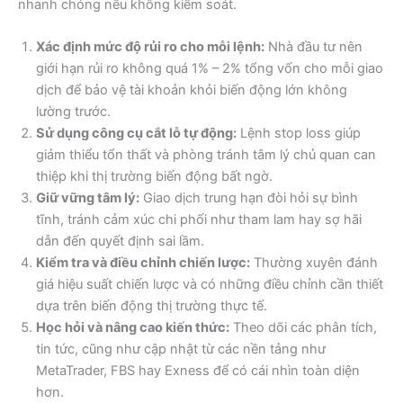
nhanh chóng nếu không kiểm soát.
Xác định mức độ rủi ro cho mỗi lệnh:
Nhà đầu tư nên
giới hạn rủi ro không quá 1% – 2% tổng vốn cho mỗi giao
dịch để bảo vệ tài khoản khỏi biến động lớn không
lường trước.
Sử dụng công cụ cắt lỗ tự động:
Lệnh stop loss giúp
giảm thiểu tổn thất và phòng tránh tâm lý chủ quan can
thiệp khi thị trường biến động bất ngờ.
Giữ vững tâm lý:
Giao dịch trung hạn đòi hỏi sự bình
tĩnh, tránh cảm xúc chi phối như tham lam hay sợ hãi
dẫn đến quyết định sai lầm.
Kiểm tra và điều chỉnh chiến lược:
Thường xuyên đánh
giá hiệu suất chiến lược và có những điều chỉnh cần thiết
dựa trên biến động thị trường thực tế.
Học hỏi và nâng cao kiến thức:
Theo dõi các phân tích,
tin tức, cũng như cập nhật từ các nền tảng như
MetaTrader, FBS hay Exness để có cái nhìn toàn diện
hơn.