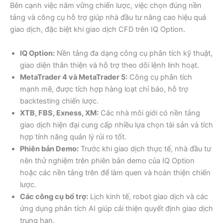
Bên cạnh việc nắm vững chiến lược, việc chọn đúng nền
tảng và công cụ hỗ trợ giúp nhà đầu tư nâng cao hiệu quả
giao dịch, đặc biệt khi giao dịch CFD trên IQ Option.
IQ Option:
Nền tảng đa dạng công cụ phân tích kỹ thuật,
giao diện thân thiện và hỗ trợ theo dõi lệnh linh hoạt.
MetaTrader 4 và MetaTrader 5:
Công cụ phân tích
mạnh mẽ, được tích hợp hàng loạt chỉ báo, hỗ trợ
backtesting chiến lược.
XTB, FBS, Exness, XM:
Các nhà môi giới có nền tảng
giao dịch hiện đại cung cấp nhiều lựa chọn tài sản và tích
hợp tính năng quản lý rủi ro tốt.
Phiên bản Demo:
Trước khi giao dịch thực tế, nhà đầu tư
nên thử nghiệm trên phiên bản demo của IQ Option
hoặc các nền tảng trên để làm quen và hoàn thiện chiến
lược.
Các công cụ bổ trợ:
Lịch kinh tế, robot giao dịch và các
ứng dụng phân tích AI giúp cải thiện quyết định giao dịch
trung hạn.