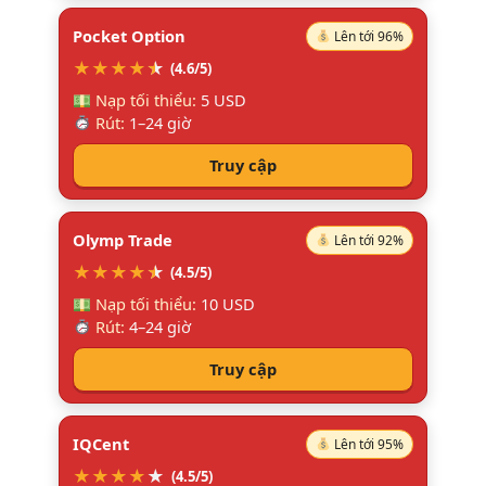
Pocket Option
Lên tới 96%
★
★
★
★
★
★
(4.6/5)
Nạp tối thiểu:
5 USD
Rút:
1–24 giờ
Truy cập
Olymp Trade
Lên tới 92%
★
★
★
★
★
★
(4.5/5)
Nạp tối thiểu:
10 USD
Rút:
4–24 giờ
Truy cập
IQCent
Lên tới 95%
★
★
★
★
★
(4.5/5)