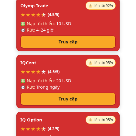
Olymp Trade
Lên tới 92%
★
★
★
★
★
★
(4.5/5)
Nạp tối thiểu:
10 USD
Rút:
4–24 giờ
Truy cập
IQCent
Lên tới 95%
★
★
★
★
★
(4.5/5)
Nạp tối thiểu:
20 USD
Rút:
Trong ngày
Truy cập
IQ Option
Lên tới 95%
★
★
★
★
★
★
(4.2/5)