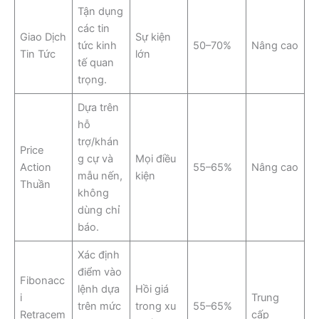
Tận dụng
các tin
Giao Dịch
Sự kiện
tức kinh
50–70%
Nâng cao
Tin Tức
lớn
tế quan
trọng.
Dựa trên
hỗ
trợ/khán
Price
g cự và
Mọi điều
Action
55–65%
Nâng cao
mẫu nến,
kiện
Thuần
không
dùng chỉ
báo.
Xác định
điểm vào
Fibonacc
lệnh dựa
Hồi giá
i
Trung
trên mức
trong xu
55–65%
Retracem
cấp