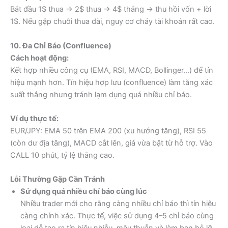
Bắt đầu 1$ thua → 2$ thua → 4$ thắng → thu hồi vốn + lời
1$. Nếu gặp chuỗi thua dài, nguy cơ cháy tài khoản rất cao.
10. Đa Chỉ Báo (Confluence)
Cách hoạt động:
Kết hợp nhiều công cụ (EMA, RSI, MACD, Bollinger…) để tín
hiệu mạnh hơn. Tín hiệu hợp lưu (confluence) làm tăng xác
suất thắng nhưng tránh lạm dụng quá nhiều chỉ báo.
Ví dụ thực tế:
EUR/JPY: EMA 50 trên EMA 200 (xu hướng tăng), RSI 55
(còn dư địa tăng), MACD cắt lên, giá vừa bật từ hỗ trợ. Vào
CALL 10 phút, tỷ lệ thắng cao.
Lỗi Thường Gặp Cần Tránh
Sử dụng quá nhiều chỉ báo cùng lúc
Nhiều trader mới cho rằng càng nhiều chỉ báo thì tín hiệu
càng chính xác. Thực tế, việc sử dụng 4–5 chỉ báo cùng