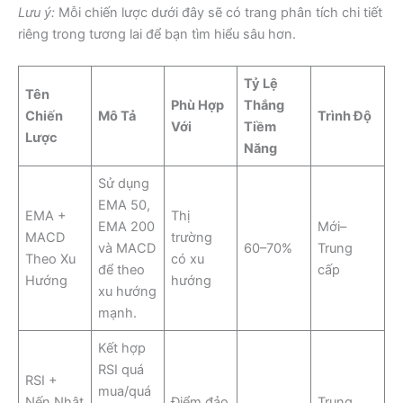
Lưu ý:
Mỗi chiến lược dưới đây sẽ có trang phân tích chi tiết
riêng trong tương lai để bạn tìm hiểu sâu hơn.
Tỷ Lệ
Tên
Phù Hợp
Thắng
Chiến
Mô Tả
Trình Độ
Với
Tiềm
Lược
Năng
Sử dụng
EMA 50,
EMA +
Thị
EMA 200
Mới–
MACD
trường
và MACD
60–70%
Trung
Theo Xu
có xu
để theo
cấp
Hướng
hướng
xu hướng
mạnh.
Kết hợp
RSI quá
RSI +
mua/quá
Nến Nhật
Điểm đảo
Trung