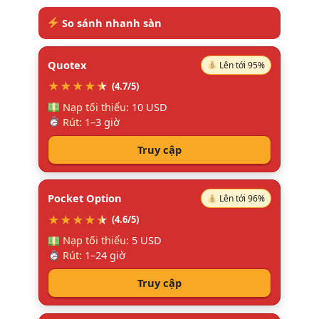
So sánh nhanh sàn
Quotex
Lên tới 95%
★
★
★
★
★
★
(4.7/5)
Nạp tối thiểu:
10 USD
Rút:
1–3 giờ
Truy cập
Pocket Option
Lên tới 96%
★
★
★
★
★
★
(4.6/5)
Nạp tối thiểu:
5 USD
Rút:
1–24 giờ
Truy cập