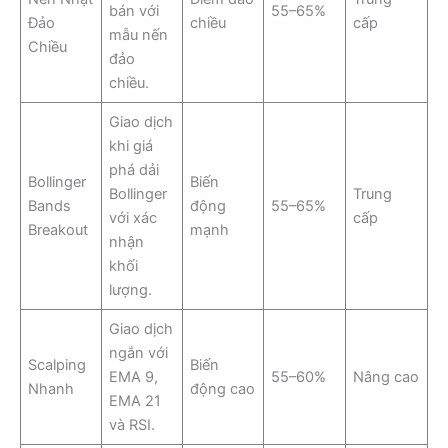
bán với
55–65%
Đảo
chiều
cấp
mẫu nến
Chiều
đảo
chiều.
Giao dịch
khi giá
phá dải
Bollinger
Biến
Bollinger
Trung
Bands
động
55–65%
với xác
cấp
Breakout
mạnh
nhận
khối
lượng.
Giao dịch
ngắn với
Scalping
Biến
EMA 9,
55–60%
Nâng cao
Nhanh
động cao
EMA 21
và RSI.