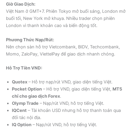
Giờ Giao Dịch:
Việt Nam ở GMT+7. Phiên Tokyo mở buổi sáng, London mở
buổi tối, New York mở khuya. Nhiều trader chọn phiên
London vì thanh khoản cao và biến động tốt.
Phương Thức Nạp/Rút:
Nên chọn sàn hỗ trợ Vietcombank, BIDV, Techcombank,
Momo, ZaloPay, ViettelPay để giao dịch nhanh chóng.
Hỗ Trợ Tiền VND:
Quotex
– Hỗ trợ nạp/rút VND, giao diện tiếng Việt.
Pocket Option
– Hỗ trợ VND, giao diện tiếng Việt,
MT5
chỉ cho giao dịch Forex
.
Olymp Trade
– Nạp/rút VND, hỗ trợ tiếng Việt.
IQCent
– Tài khoản USD nhưng hỗ trợ thanh toán qua
đối tác nội địa.
IQ Option
– Nạp/rút VND, hỗ trợ tiếng Việt.