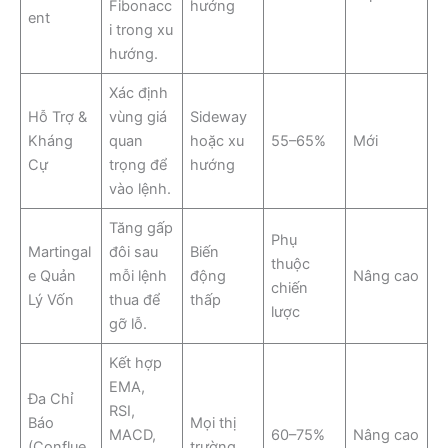
Fibonacc
hướng
ent
i trong xu
hướng.
Xác định
Hỗ Trợ &
vùng giá
Sideway
Kháng
quan
hoặc xu
55–65%
Mới
Cự
trọng để
hướng
vào lệnh.
Tăng gấp
Phụ
Martingal
đôi sau
Biến
thuộc
e Quản
mỗi lệnh
động
Nâng cao
chiến
Lý Vốn
thua để
thấp
lược
gỡ lỗ.
Kết hợp
EMA,
Đa Chỉ
RSI,
Báo
Mọi thị
MACD,
60–75%
Nâng cao
(Conflue
trường