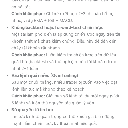
loại dễ tạo ra tín hiệu nhiễu, mâu thuẫn và làm bạn bỏ lỡ
cơ hội tốt.
Cách khắc phục:
Chỉ nên kết hợp 2–3 chỉ báo bổ trợ
nhau, ví dụ EMA + RSI + MACD.
Không backtest hoặc forward-test chiến lược
Một sai lầm phổ biến là áp dụng chiến lược ngay trên tài
khoản thật mà chưa kiểm chứng. Điều này dễ dẫn đến
cháy tài khoản rất nhanh.
Cách khắc phục:
Luôn kiểm tra chiến lược trên dữ liệu
quá khứ (backtest) và thử nghiệm trên tài khoản demo ít
nhất 2–4 tuần.
Vào lệnh quá nhiều (Overtrading)
Sau một chuỗi thắng, nhiều trader bị cuốn vào việc đặt
lệnh liên tục mà không theo kế hoạch.
Cách khắc phục:
Giới hạn số lệnh tối đa mỗi ngày (ví dụ
5 lệnh) và tuân thủ nguyên tắc quản lý vốn.
Bỏ qua yếu tố tin tức
Tin tức kinh tế quan trọng có thể khiến giá biến động
mạnh, làm chiến lược kỹ thuật mất hiệu quả.