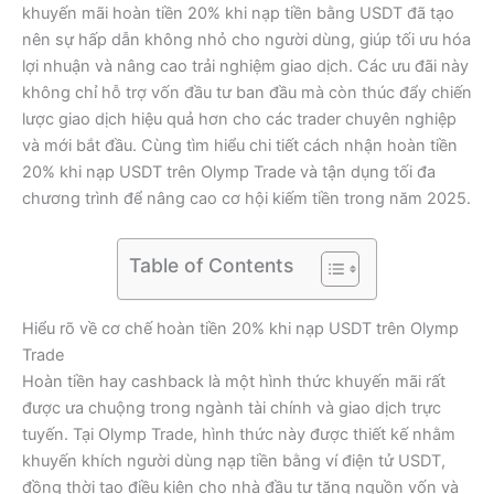
khuyến mãi hoàn tiền 20% khi nạp tiền bằng USDT đã tạo
nên sự hấp dẫn không nhỏ cho người dùng, giúp tối ưu hóa
lợi nhuận và nâng cao trải nghiệm giao dịch. Các ưu đãi này
không chỉ hỗ trợ vốn đầu tư ban đầu mà còn thúc đẩy chiến
lược giao dịch hiệu quả hơn cho các trader chuyên nghiệp
và mới bắt đầu. Cùng tìm hiểu chi tiết cách nhận hoàn tiền
20% khi nạp USDT trên Olymp Trade và tận dụng tối đa
chương trình để nâng cao cơ hội kiếm tiền trong năm 2025.
Table of Contents
Hiểu rõ về cơ chế hoàn tiền 20% khi nạp USDT trên Olymp
Trade
Hoàn tiền hay cashback là một hình thức khuyến mãi rất
được ưa chuộng trong ngành tài chính và giao dịch trực
tuyến. Tại Olymp Trade, hình thức này được thiết kế nhằm
khuyến khích người dùng nạp tiền bằng ví điện tử USDT,
đồng thời tạo điều kiện cho nhà đầu tư tăng nguồn vốn và