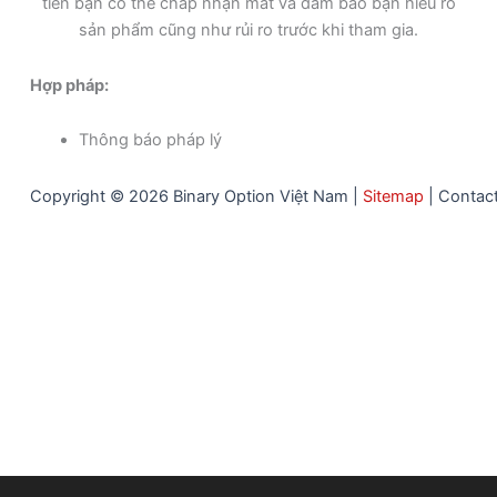
tiền bạn có thể chấp nhận mất và đảm bảo bạn hiểu rõ
sản phẩm cũng như rủi ro trước khi tham gia.
Hợp pháp:
Thông báo pháp lý
Copyright © 2026 Binary Option Việt Nam |
Sitemap
|
Contac