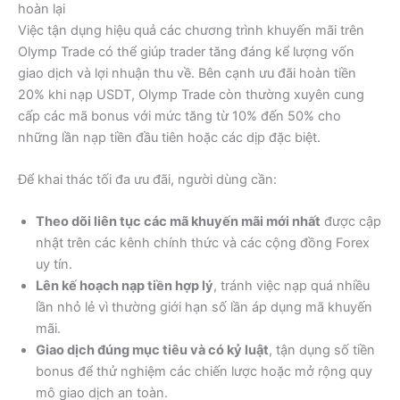
hoàn lại
Việc tận dụng hiệu quả các chương trình khuyến mãi trên
Olymp Trade có thể giúp trader tăng đáng kể lượng vốn
giao dịch và lợi nhuận thu về. Bên cạnh ưu đãi hoàn tiền
20% khi nạp USDT, Olymp Trade còn thường xuyên cung
cấp các mã bonus với mức tăng từ 10% đến 50% cho
những lần nạp tiền đầu tiên hoặc các dịp đặc biệt.
Để khai thác tối đa ưu đãi, người dùng cần:
Theo dõi liên tục các mã khuyến mãi mới nhất
được cập
nhật trên các kênh chính thức và các cộng đồng Forex
uy tín.
Lên kế hoạch nạp tiền hợp lý
, tránh việc nạp quá nhiều
lần nhỏ lẻ vì thường giới hạn số lần áp dụng mã khuyến
mãi.
Giao dịch đúng mục tiêu và có kỷ luật
, tận dụng số tiền
bonus để thử nghiệm các chiến lược hoặc mở rộng quy
mô giao dịch an toàn.