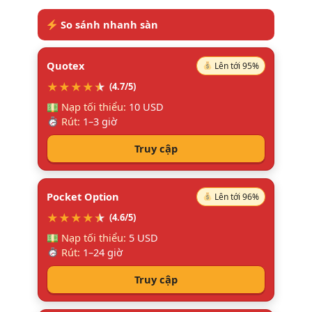
So sánh nhanh sàn
Quotex
Lên tới 95%
★
★
★
★
★
★
(4.7/5)
Nạp tối thiểu:
10 USD
Rút:
1–3 giờ
Truy cập
Pocket Option
Lên tới 96%
★
★
★
★
★
★
(4.6/5)
Nạp tối thiểu:
5 USD
Rút:
1–24 giờ
Truy cập