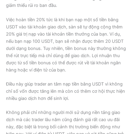
giảm thiểu rủi ro ban đầu.
Việc hoàn tiền 20% tức là khi bạn nạp một số tiền bằng
USDT vào tài khoản giao dịch, sàn sẽ tự động cộng thêm
20% giá trị nạp vào tài khoản tiền thưởng của bạn. Ví dụ,
nếu bạn nạp 100 USDT, bạn sẽ nhận được thêm 20 USDT
dưới dạng bonus. Tuy nhiên, tiền bonus này thường không
thể rút trực tiếp mà chỉ dùng để giao dịch. Lợi nhuận thu
được từ số tiền bonus có thể được rút về tài khoản ngân
hàng hoặc ví điện tử của bạn.
Điều này giúp trader an tâm nạp tiền bằng USDT vì không
chỉ số vốn được tăng lên mà còn có thêm cơ hội thực hiện
nhiều giao dịch hơn để sinh lợi.
Không phải chỉ những người mới sử dụng nền tảng giao
dịch mà các trader lâu năm cũng đánh giá rất cao ưu đãi
này, đặc biệt là trong bối cảnh thị trường biến động như