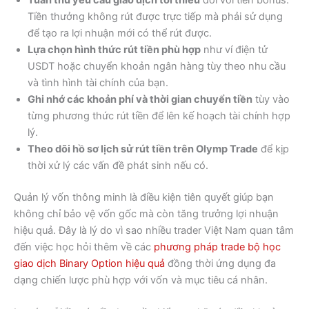
Tuân thủ yêu cầu giao dịch tối thiểu
đối với tiền bonus.
Tiền thưởng không rút được trực tiếp mà phải sử dụng
để tạo ra lợi nhuận mới có thể rút được.
Lựa chọn hình thức rút tiền phù hợp
như ví điện tử
USDT hoặc chuyển khoản ngân hàng tùy theo nhu cầu
và tình hình tài chính của bạn.
Ghi nhớ các khoản phí và thời gian chuyển tiền
tùy vào
từng phương thức rút tiền để lên kế hoạch tài chính hợp
lý.
Theo dõi hồ sơ lịch sử rút tiền trên Olymp Trade
để kịp
thời xử lý các vấn đề phát sinh nếu có.
Quản lý vốn thông minh là điều kiện tiên quyết giúp bạn
không chỉ bảo vệ vốn gốc mà còn tăng trưởng lợi nhuận
hiệu quả. Đây là lý do vì sao nhiều trader Việt Nam quan tâm
đến việc học hỏi thêm về các
phương pháp trade bộ học
giao dịch Binary Option hiệu quả
đồng thời ứng dụng đa
dạng chiến lược phù hợp với vốn và mục tiêu cá nhân.