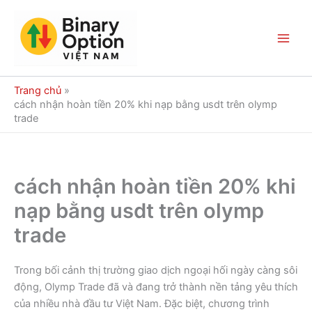
Nhảy
tới
nội
Main
dung
Men
Trang chủ
cách nhận hoàn tiền 20% khi nạp bằng usdt trên olymp
trade
cách nhận hoàn tiền 20% khi
nạp bằng usdt trên olymp
trade
Trong bối cảnh thị trường giao dịch ngoại hối ngày càng sôi
động, Olymp Trade đã và đang trở thành nền tảng yêu thích
của nhiều nhà đầu tư Việt Nam. Đặc biệt, chương trình