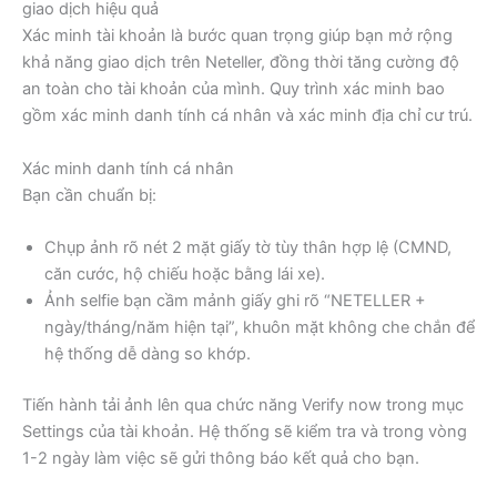
giao dịch hiệu quả
Xác minh tài khoản là bước quan trọng giúp bạn mở rộng
khả năng giao dịch trên Neteller, đồng thời tăng cường độ
an toàn cho tài khoản của mình. Quy trình xác minh bao
gồm xác minh danh tính cá nhân và xác minh địa chỉ cư trú.
Xác minh danh tính cá nhân
Bạn cần chuẩn bị:
Chụp ảnh rõ nét 2 mặt giấy tờ tùy thân hợp lệ (CMND,
căn cước, hộ chiếu hoặc bằng lái xe).
Ảnh selfie bạn cầm mảnh giấy ghi rõ “NETELLER +
ngày/tháng/năm hiện tại”, khuôn mặt không che chắn để
hệ thống dễ dàng so khớp.
Tiến hành tải ảnh lên qua chức năng Verify now trong mục
Settings của tài khoản. Hệ thống sẽ kiểm tra và trong vòng
1-2 ngày làm việc sẽ gửi thông báo kết quả cho bạn.