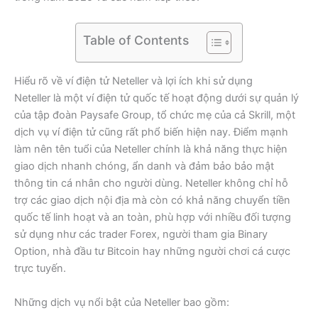
Table of Contents
Hiểu rõ về ví điện tử Neteller và lợi ích khi sử dụng
Neteller là một ví điện tử quốc tế hoạt động dưới sự quản lý
của tập đoàn Paysafe Group, tổ chức mẹ của cả Skrill, một
dịch vụ ví điện tử cũng rất phổ biến hiện nay. Điểm mạnh
làm nên tên tuổi của Neteller chính là khả năng thực hiện
giao dịch nhanh chóng, ẩn danh và đảm bảo bảo mật
thông tin cá nhân cho người dùng. Neteller không chỉ hỗ
trợ các giao dịch nội địa mà còn có khả năng chuyển tiền
quốc tế linh hoạt và an toàn, phù hợp với nhiều đối tượng
sử dụng như các trader Forex, người tham gia Binary
Option, nhà đầu tư Bitcoin hay những người chơi cá cược
trực tuyến.
Những dịch vụ nổi bật của Neteller bao gồm: