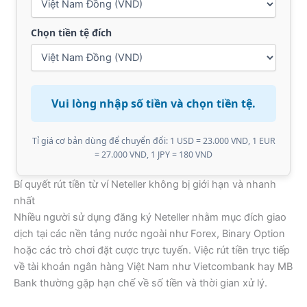
s
h
ố
ọ
Chọn tiền tệ đích
t
n
C
i
l
h
ề
o
ọ
n
ạ
n
Vui lòng nhập số tiền và chọn tiền tệ.
b
i
l
ạ
t
o
Tỉ giá cơ bản dùng để chuyển đổi: 1 USD = 23.000 VND, 1 EUR
n
i
ạ
= 27.000 VND, 1 JPY = 180 VND
m
ề
i
u
n
t
Bí quyết rút tiền từ ví Neteller không bị giới hạn và nhanh
ố
t
i
nhất
n
ệ
ề
Nhiều người sử dụng đăng ký Neteller nhằm mục đích giao
c
b
n
dịch tại các nền tảng nước ngoài như Forex, Binary Option
h
ạ
t
hoặc các trò chơi đặt cược trực tuyến. Việc rút tiền trực tiếp
u
n
ệ
về tài khoản ngân hàng Việt Nam như Vietcombank hay MB
y
m
b
Bank thường gặp hạn chế về số tiền và thời gian xử lý.
ể
u
ạ
n