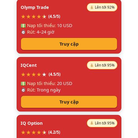
Olymp Trade
Lên tới 92%
★
★
★
★
★
★
(4.5/5)
Nạp tối thiểu:
10 USD
Rút:
4–24 giờ
Truy cập
IQCent
Lên tới 95%
★
★
★
★
★
(4.5/5)
Nạp tối thiểu:
20 USD
Rút:
Trong ngày
Truy cập
IQ Option
Lên tới 95%
★
★
★
★
★
★
(4.2/5)