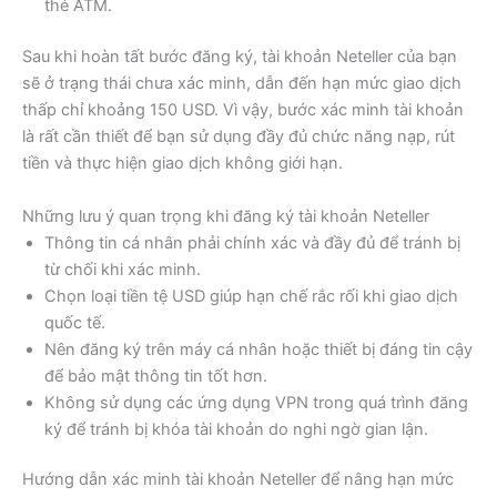
thẻ ATM.
Sau khi hoàn tất bước đăng ký, tài khoản Neteller của bạn
sẽ ở trạng thái chưa xác minh, dẫn đến hạn mức giao dịch
thấp chỉ khoảng 150 USD. Vì vậy, bước xác minh tài khoản
là rất cần thiết để bạn sử dụng đầy đủ chức năng nạp, rút
tiền và thực hiện giao dịch không giới hạn.
Những lưu ý quan trọng khi đăng ký tài khoản Neteller
Thông tin cá nhân phải chính xác và đầy đủ để tránh bị
từ chối khi xác minh.
Chọn loại tiền tệ USD giúp hạn chế rắc rối khi giao dịch
quốc tế.
Nên đăng ký trên máy cá nhân hoặc thiết bị đáng tin cậy
để bảo mật thông tin tốt hơn.
Không sử dụng các ứng dụng VPN trong quá trình đăng
ký để tránh bị khóa tài khoản do nghi ngờ gian lận.
Hướng dẫn xác minh tài khoản Neteller để nâng hạn mức