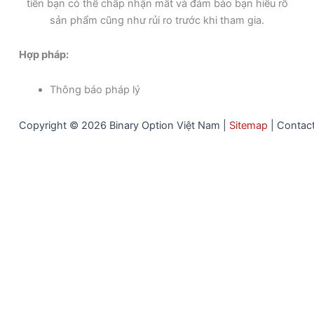
tiền bạn có thể chấp nhận mất và đảm bảo bạn hiểu rõ
sản phẩm cũng như rủi ro trước khi tham gia.
Hợp pháp:
Thông báo pháp lý
Copyright © 2026 Binary Option Việt Nam |
Sitemap
|
Contac