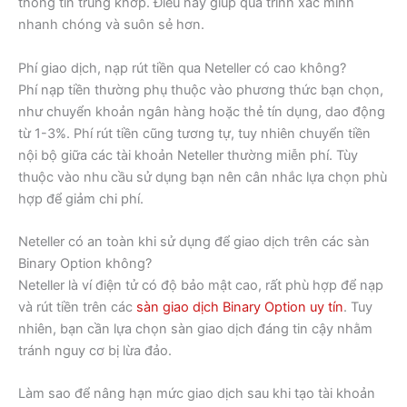
thông tin trùng khớp. Điều này giúp quá trình xác minh
nhanh chóng và suôn sẻ hơn.
Phí giao dịch, nạp rút tiền qua Neteller có cao không?
Phí nạp tiền thường phụ thuộc vào phương thức bạn chọn,
như chuyển khoản ngân hàng hoặc thẻ tín dụng, dao động
từ 1-3%. Phí rút tiền cũng tương tự, tuy nhiên chuyển tiền
nội bộ giữa các tài khoản Neteller thường miễn phí. Tùy
thuộc vào nhu cầu sử dụng bạn nên cân nhắc lựa chọn phù
hợp để giảm chi phí.
Neteller có an toàn khi sử dụng để giao dịch trên các sàn
Binary Option không?
Neteller là ví điện tử có độ bảo mật cao, rất phù hợp để nạp
và rút tiền trên các
sàn giao dịch Binary Option uy tín
. Tuy
nhiên, bạn cần lựa chọn sàn giao dịch đáng tin cậy nhằm
tránh nguy cơ bị lừa đảo.
Làm sao để nâng hạn mức giao dịch sau khi tạo tài khoản